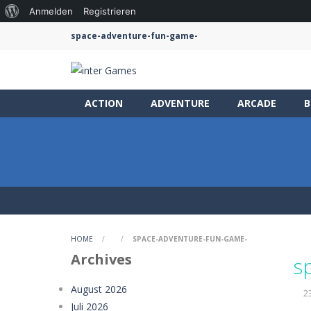
Über
Anmelden
Registrieren
WordPress
space-adventure-fun-game-
ACTION
ADVENTURE
ARCADE
B
HOME
/
/
SPACE-ADVENTURE-FUN-GAME-
Archives
s
August 2026
2
Juli 2026