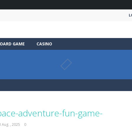
L
OARD GAME
CASINO
pace-adventure-fun-game-
3 Aug. , 2025
0